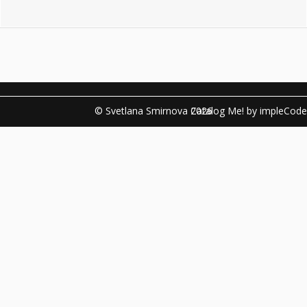
© Svetlana Smirnova 2026
Catalog Me! by impleCode