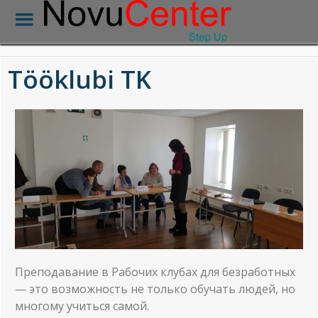
Tööklubi TK
Преподавание в Рабочих клубах для безработных
— это возможность не только обучать людей, но
многому учиться самой.