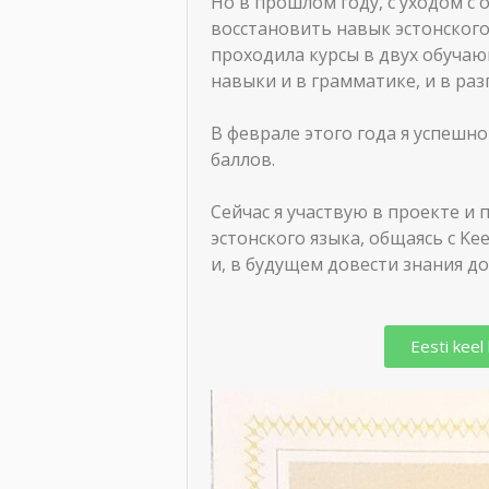
Но в прошлом году, с уходом с 
восстановить навык эстонского
проходила курсы в двух обуча
навыки и в грамматике, и в ра
В феврале этого года я успешно
баллов.
Сейчас я участвую в проекте 
эстонского языка, общаясь с Kee
и, в будущем довести знания до
Eesti kee