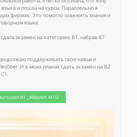
основной работы, я четко осознала, что хочу
 языка и пошла на курсы. Параллельно я
ющих фирмах. Это помогло освежить знания и
зговорном языке.
 сдала экзамен на категорию В1, набрав 87
и продолжаю поддерживать свои навыки
lesõber. И в моих планах сдать экзамен на В2
 С1.
l kursused B1 _Atlasnet MTÜ